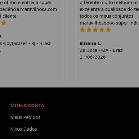
o ótimo e entrega super
diferente muito melhor q o
xperiência maravilhosa.com
excelente a qualidade do te
i cliente
todos os meus conjuntos
maravilhosoooo super indi
.
Goytacazes - RJ - Brasil
Elizane L.
6
Zé Doca - MA - Brasil
21/06/2026
MINHA CONTA
Meus Pedidos
Meus Dados