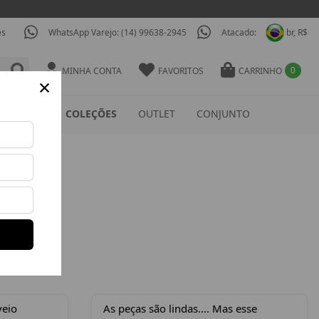
es
WhatsApp Varejo: (14) 99638-2945
Atacado:
br, R$
0
MINHA CONTA
FAVORITOS
CARRINHO
×
ESSÓRIOS
COLEÇÕES
OUTLET
CONJUNTO
veio
As peças são lindas.... Mas esse