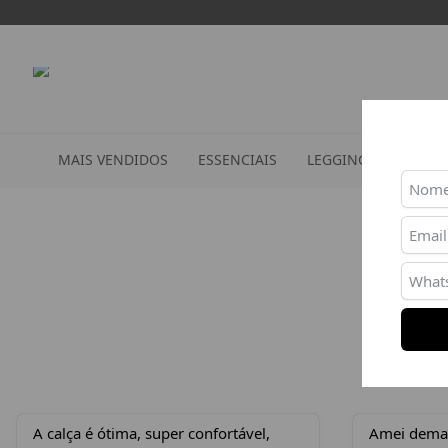
MAIS VENDIDOS
ESSENCIAIS
LEGGINGS
TOPS
A calça é ótima, super confortável,
Amei demais