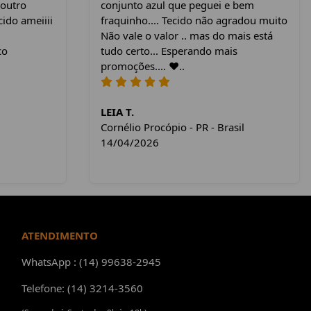
 outro
conjunto azul que peguei e bem
cido ameiiii
fraquinho.... Tecido não agradou muito
Não vale o valor .. mas do mais está
co
tudo certo... Esperando mais
promoções.... ❤️..
LEIA T.
Cornélio Procópio - PR - Brasil
14/04/2026
ATENDIMENTO
WhatsApp : (14) 99638-2945
Telefone: (14) 3214-3560