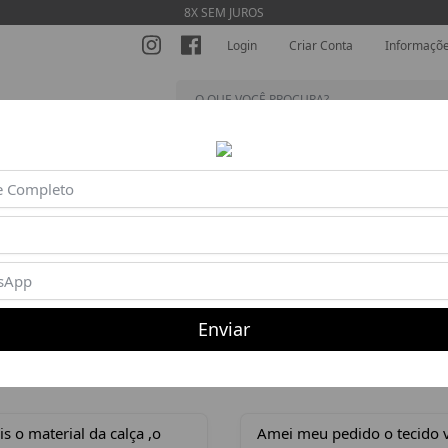
8X SEM JUROS
Login
Criar Conta
Informaçõ
SHORTS
MACACÕES
BLUSAS
BEACH TENNIS
AC
Produto indisponível ou esgotado
Enviar
Depoimentos dos Clientes (ver todos)
 o material da calça ,o
Amei meu pedido o tecido 