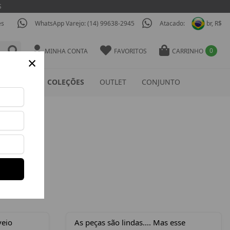
es
WhatsApp Varejo: (14) 99638-2945
Atacado:
br, R$
0
MINHA CONTA
FAVORITOS
CARRINHO
×
ESSÓRIOS
COLEÇÕES
OUTLET
CONJUNTO
veio
As peças são lindas.... Mas esse