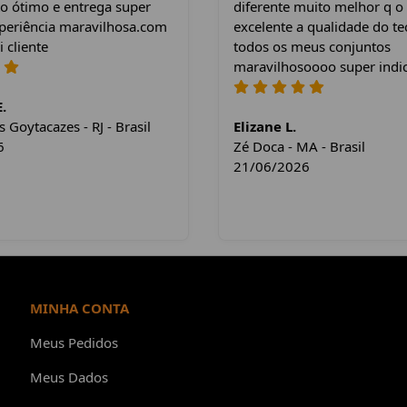
o ótimo e entrega super
diferente muito melhor q o
xperiência maravilhosa.com
excelente a qualidade do te
i cliente
todos os meus conjuntos
maravilhosoooo super indi
.
Goytacazes - RJ - Brasil
Elizane L.
6
Zé Doca - MA - Brasil
21/06/2026
MINHA CONTA
Meus Pedidos
Meus Dados