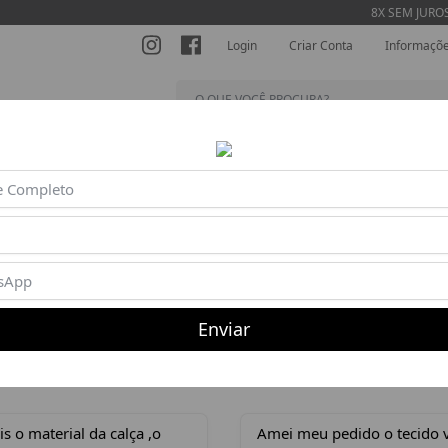
8X SEM JUROS
Login
Criar Conta
Informaçõ
SHORTS
MACACÕES
BLUSAS
BEACH TENNIS
AC
Produto indisponível ou esgotado
Enviar
Depoimentos dos Clientes (ver todos)
 o material da calça ,o
Amei meu pedido o tecido 