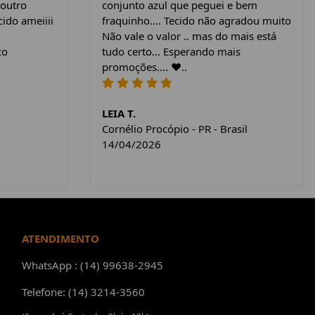
 outro
conjunto azul que peguei e bem
cido ameiiii
fraquinho.... Tecido não agradou muito
Não vale o valor .. mas do mais está
co
tudo certo... Esperando mais
promoções.... ❤️..
LEIA T.
Cornélio Procópio - PR - Brasil
14/04/2026
ATENDIMENTO
WhatsApp : (14) 99638-2945
Telefone: (14) 3214-3560