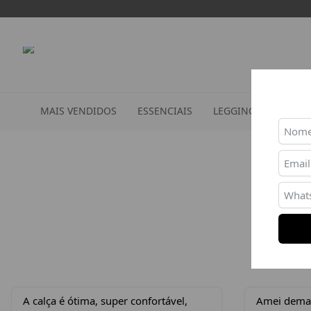
MAIS VENDIDOS
ESSENCIAIS
LEGGINGS
TOPS
A calça é ótima, super confortável,
Amei demais