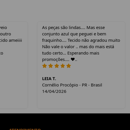
veio
As peças são lindas.... Mas esse
 outro
conjunto azul que peguei e bem
cido ameiiii
fraquinho.... Tecido não agradou muito
Não vale o valor .. mas do mais está
co
tudo certo... Esperando mais
promoções.... ❤️..
LEIA T.
Cornélio Procópio - PR - Brasil
14/04/2026