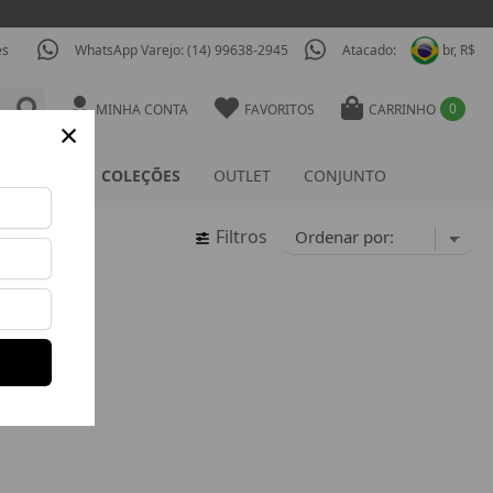
es
WhatsApp Varejo: (14) 99638-2945
Atacado:
br, R$
0
MINHA CONTA
FAVORITOS
CARRINHO
×
ESSÓRIOS
COLEÇÕES
OUTLET
CONJUNTO
Filtros