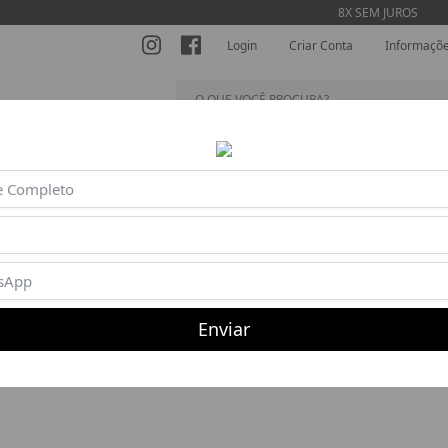
8X SEM JUROS
Login
Criar Conta
Informaçõ
SHORTS
MACACÕES
BLUSAS
BEACH TENNIS
AC
Não existem produtos nessa categoria
Enviar