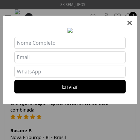
8X SEM JUROS
0
×
Produto indisponível ou esgotado
Depoimentos dos Clientes
Enviar
A calça é ótima, super confortável, veste super bem. A
entrega foi super rápida, recebi antes da data
combinada
Rosane P.
Nova Friburgo - RJ - Brasil