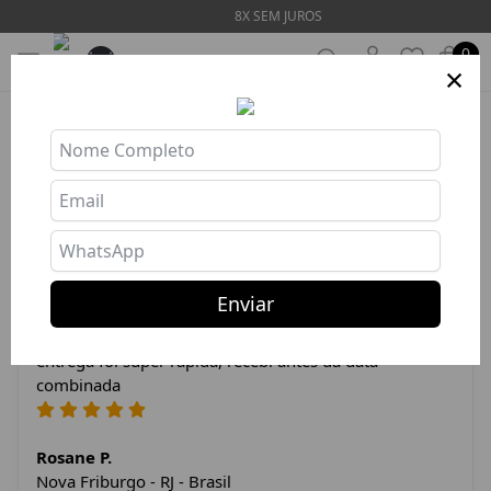
8X SEM JUROS
0
×
Produto indisponível ou esgotado
Depoimentos dos Clientes
Enviar
A calça é ótima, super confortável, veste super bem. A
entrega foi super rápida, recebi antes da data
combinada
Rosane P.
Nova Friburgo - RJ - Brasil