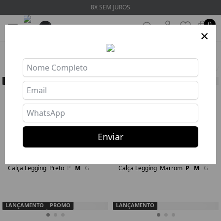
8X SEM JUROS
0
×
HOME
❯
BUSCA: legging
Filtros
LANÇAMENTO
LANÇAMENTO
LEGGING LUMINOUS SHAPE
LEGGING LUMINOUS SHAPE
BLACK
COCOA
R$ 264,27
R$ 264,27
8x R$ 33,03
8x R$ 33,03
Enviar
Comprar
Comprar
64
93
Calça Legging
Preto
P
M
G
Calça Legging
Marrom
P
M
G
LANÇAMENTO
PROMO
LANÇAMENTO