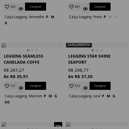
Comprar
Comprar
202
441
Calça Legging
Vermelho
P
M
Calça Legging
Preto
P
M
G
G
LANÇAMENTO
LEGGING SEAMLESS
LEGGING STAR SHINE
CANELADA COFFE
SEAPORT
R$ 287,27
R$ 298,77
8x R$ 35,91
8x R$ 37,35
Comprar
Comprar
131
572
Calça Legging
Marrom
P
M
G
Calça Legging
Azul
P
M
G
GG
20%