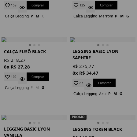
Comprar
Comprar
159
125
Calça Legging
P
M
G
Calça Legging
Marrom
P
M
G
LEGGING BASIC LYON
CALÇA FUSÔ BLACK
SAPHIRE
R$ 218,27
R$ 275,77
8x R$ 27,28
8x R$ 34,47
Comprar
102
Comprar
87
Calça Legging
P
M
G
Calça Legging
Azul
P
M
G
PROMO
LEGGING BASIC LYON
LEGGING TOKEN BLACK
VANILLA