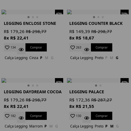
40%
50%
LEGGING ENCLOSE STONE
LEGGING COUNTER BLACK
R$ 179,26
R$ 298,77
R$ 149,39
R$ 298,77
8x R$ 22,41
8x R$ 18,67
Comprar
Comprar
134
263
Calça Legging
Cinza
P
M
G
Calça Legging
Preto
P
M
G
40%
40%
LEGGING DAYDREAM COCOA
LEGGING PALACE
R$ 179,26
R$ 298,77
R$ 172,36
R$ 287,27
8x R$ 22,41
8x R$ 21,55
Comprar
Comprar
182
130
Calça Legging
Marrom
P
M
G
Calça Legging
Preto
P
M
G