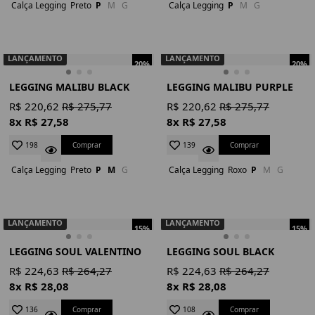
Calça Legging
Preto
P
M
G
Calça Legging
P
M
G
LANÇAMENTO
LANÇAMENTO
20%
20%
LEGGING MALIBU BLACK
LEGGING MALIBU PURPLE
R$ 220,62
R$ 275,77
R$ 220,62
R$ 275,77
8x R$ 27,58
8x R$ 27,58
Comprar
Comprar
198
139
Calça Legging
Preto
P
M
G
Calça Legging
Roxo
P
M
G
LANÇAMENTO
LANÇAMENTO
15%
15%
LEGGING SOUL VALENTINO
LEGGING SOUL BLACK
R$ 224,63
R$ 264,27
R$ 224,63
R$ 264,27
8x R$ 28,08
8x R$ 28,08
Comprar
Comprar
136
108