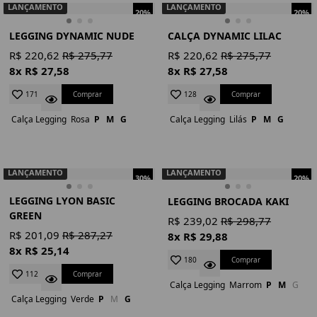
LANÇAMENTO
LANÇAMENTO
20%
20%
LEGGING DYNAMIC NUDE
CALÇA DYNAMIC LILAC
R$ 220,62
R$ 275,77
R$ 220,62
R$ 275,77
8x R$ 27,58
8x R$ 27,58
Comprar
Comprar
171
128
Calça Legging
Rosa
P
M
G
Calça Legging
Lilás
P
M
G
LANÇAMENTO
LANÇAMENTO
30%
20%
LEGGING LYON BASIC
LEGGING BROCADA KAKI
GREEN
R$ 239,02
R$ 298,77
R$ 201,09
R$ 287,27
8x R$ 29,88
8x R$ 25,14
Comprar
180
Comprar
112
Calça Legging
Marrom
P
M
G
Calça Legging
Verde
P
M
G