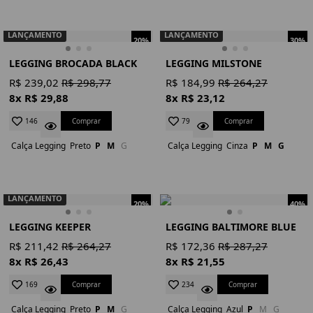
LANÇAMENTO
LANÇAMENTO
20%
30%
LEGGING BROCADA BLACK
LEGGING MILSTONE
R$ 239,02
R$ 298,77
R$ 184,99
R$ 264,27
8x R$ 29,88
8x R$ 23,12
Comprar
Comprar
146
79
Calça Legging
Preto
P
M
G
Calça Legging
Cinza
P
M
G
LANÇAMENTO
20%
40%
LEGGING KEEPER
LEGGING BALTIMORE BLUE
R$ 211,42
R$ 264,27
R$ 172,36
R$ 287,27
8x R$ 26,43
8x R$ 21,55
Comprar
Comprar
169
234
Calça Legging
Preto
P
M
G
Calça Legging
Azul
P
M
G