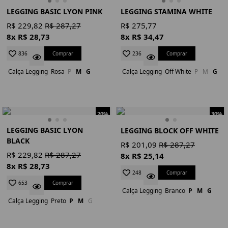
LEGGING BASIC LYON PINK
LEGGING STAMINA WHITE
R$ 229,82
R$ 287,27
R$ 275,77
8x R$ 28,73
8x R$ 34,47
Comprar
Comprar
836
236
Calça Legging
Rosa
P
M
G
Calça Legging
Off White
P
M
G
20%
30%
LEGGING BASIC LYON
LEGGING BLOCK OFF WHITE
BLACK
R$ 201,09
R$ 287,27
R$ 229,82
R$ 287,27
8x R$ 25,14
8x R$ 28,73
Comprar
248
Comprar
653
Calça Legging
Branco
P
M
G
Calça Legging
Preto
P
M
G