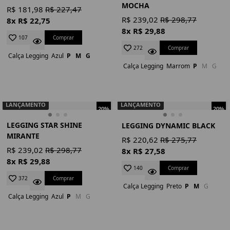
MOCHA
R$ 181,98
R$ 227,47
R$ 239,02
R$ 298,77
8x R$ 22,75
8x R$ 29,88
Comprar
107
Comprar
272
Calça Legging
Azul
P
M
G
Calça Legging
Marrom
P
M
G
LANÇAMENTO
LANÇAMENTO
20%
20%
LEGGING STAR SHINE
LEGGING DYNAMIC BLACK
MIRANTE
R$ 220,62
R$ 275,77
R$ 239,02
R$ 298,77
8x R$ 27,58
8x R$ 29,88
Comprar
140
Comprar
372
Calça Legging
Preto
P
M
G
Calça Legging
Azul
P
M
G