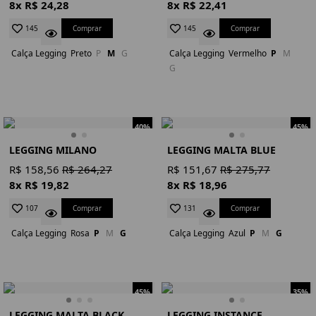
8x R$ 24,28
8x R$ 22,41
Comprar
Comprar
145
145
Calça Legging
Preto
P
M
G
Calça Legging
Vermelho
P
M
G
40%
45%
LEGGING MILANO
LEGGING MALTA BLUE
R$ 158,56
R$ 264,27
R$ 151,67
R$ 275,77
8x R$ 19,82
8x R$ 18,96
Comprar
Comprar
107
131
Calça Legging
Rosa
P
M
G
Calça Legging
Azul
P
M
G
45%
35%
LEGGING MALTA BLACK
LEGGING INSTANCE