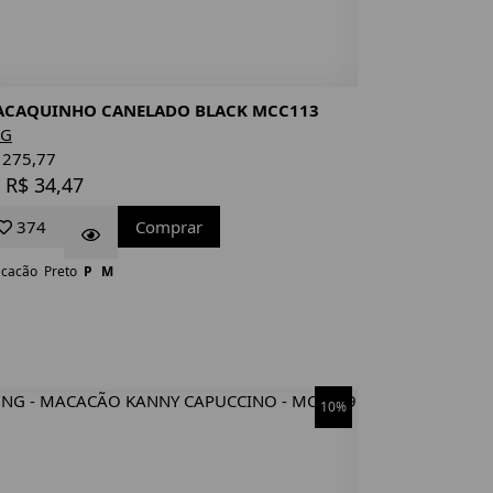
CAQUINHO CANELADO BLACK MCC113
NG
 275,77
 R$ 34,47
374
Comprar
cacão
Preto
P
M
10%