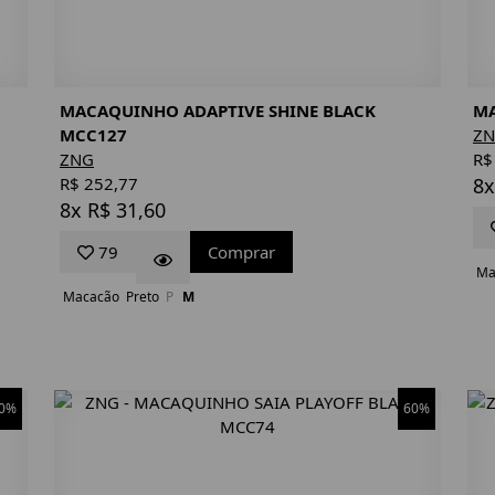
MACAQUINHO ADAPTIVE SHINE BLACK
MA
MCC127
Z
ZNG
R$
R$ 252,77
8x
8x R$ 31,60
79
Comprar
Ma
Macacão
Preto
P
M
0%
60%