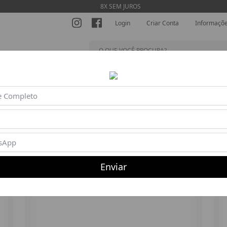
8X SEM JUROS
Login
Criar Conta
Informaçõ
SHORTS
MACACÕES
BLUSAS
BEACH TENNIS
AC
Enviar