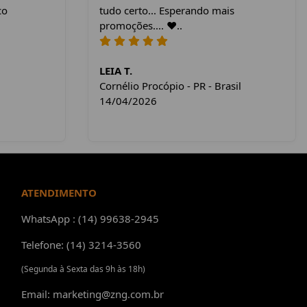
co
tudo certo... Esperando mais
promoções.... ❤️..
LEIA T.
Cornélio Procópio - PR - Brasil
14/04/2026
ATENDIMENTO
WhatsApp : (14) 99638-2945
Telefone: (14) 3214-3560
(Segunda à Sexta das 9h às 18h)
Email: marketing@zng.com.br