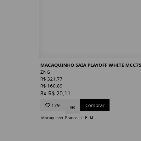
MACAQUINHO SAIA PLAYOFF WHITE MCC7
ZNG
R$ 321,77
R$ 160,89
8x R$ 20,11
179
Comprar
Macaquinho
Branco
U
P
M