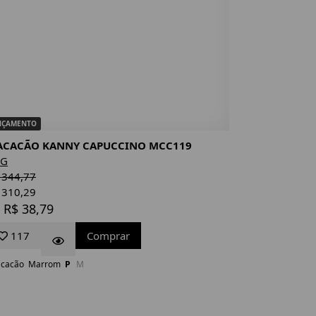
NÇAMENTO
CACÃO KANNY CAPUCCINO MCC119
NG
 344,77
 310,29
 R$ 38,79
117
Comprar
cacão
Marrom
P
M