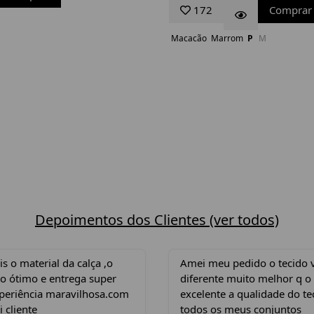
172
Comprar
Macacão
Marrom
P
M
Depoimentos dos Clientes (ver todos)
 o material da calça ,o
Amei meu pedido o tecido 
o ótimo e entrega super
diferente muito melhor q o
xperiência maravilhosa.com
excelente a qualidade do te
i cliente
todos os meus conjuntos