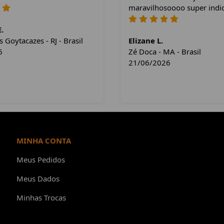
maravilhosoooo super indi
.
Goytacazes - RJ - Brasil
Elizane L.
6
Zé Doca - MA - Brasil
21/06/2026
MINHA CONTA
Meus Pedidos
Meus Dados
Minhas Trocas