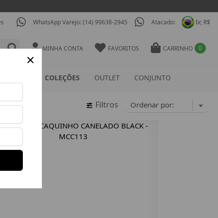
es
WhatsApp Varejo: (14) 99638-2945
Atacado:
br, R$
0
MINHA CONTA
FAVORITOS
CARRINHO
×
ESSÓRIOS
COLEÇÕES
OUTLET
CONJUNTO
Filtros