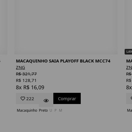
LA
5
MACAQUINHO SAIA PLAYOFF BLACK MCC74
MA
ZNG
Z
R$ 321,77
R$
R$ 128,71
R$
8x R$ 16,09
8x
222
Comprar
Macaquinho
Preto
U
P
M
Ma