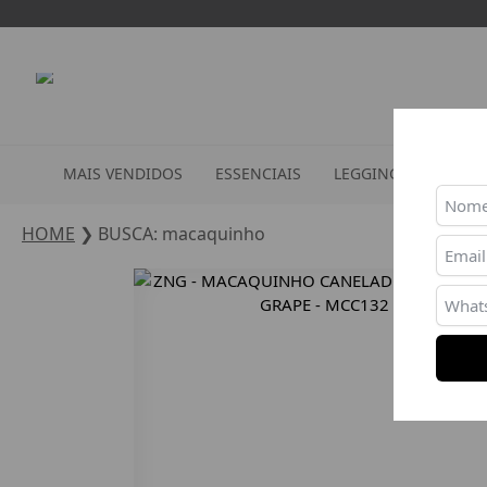
MAIS VENDIDOS
ESSENCIAIS
LEGGINGS
TOPS
HOME
❯
BUSCA: macaquinho