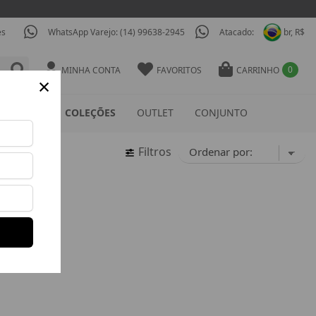
es
WhatsApp Varejo: (14) 99638-2945
Atacado:
br, R$
0
MINHA CONTA
FAVORITOS
CARRINHO
×
ESSÓRIOS
COLEÇÕES
OUTLET
CONJUNTO
Filtros