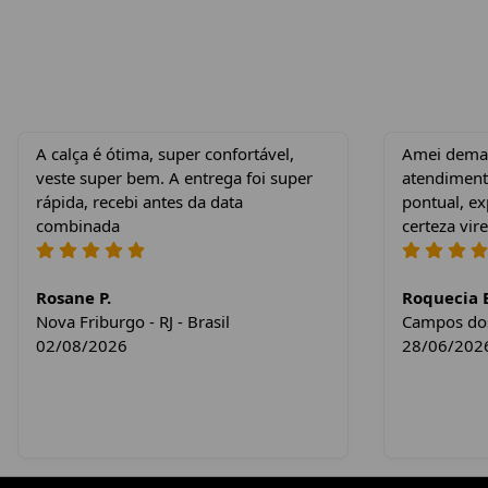
A calça é ótima, super confortável,
Amei demais
veste super bem. A entrega foi super
atendiment
rápida, recebi antes da data
pontual, e
combinada
certeza vire
Rosane P.
Roquecia E
Nova Friburgo - RJ - Brasil
Campos dos 
02/08/2026
28/06/202