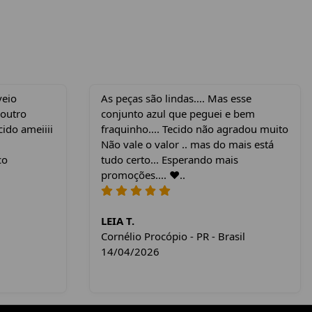
veio
As peças são lindas.... Mas esse
 outro
conjunto azul que peguei e bem
cido ameiiii
fraquinho.... Tecido não agradou muito
Não vale o valor .. mas do mais está
co
tudo certo... Esperando mais
promoções.... ❤️..
LEIA T.
Cornélio Procópio - PR - Brasil
14/04/2026