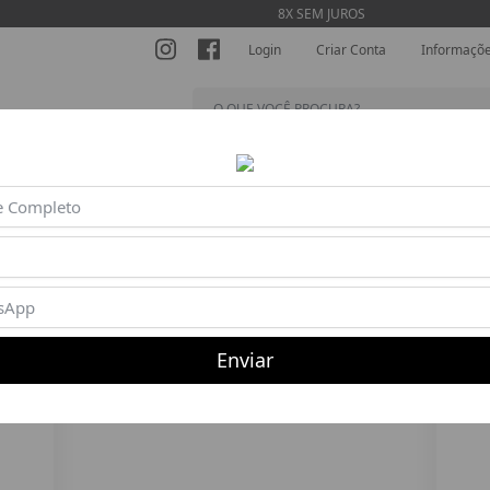
8X SEM JUROS
Login
Criar Conta
Informaçõ
SHORTS
MACACÕES
BLUSAS
BEACH TENNIS
AC
60%
Enviar