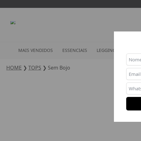
MAIS VENDIDOS
ESSENCIAIS
LEGGINGS
TOPS
HOME
❯
TOPS
❯
Sem Bojo