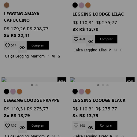
LEGGING AMAYA
LEGGING LOODGE LILAC
CAPUCCINO
R$ 110,31
R$ 275,77
R$ 179,26
R$ 298,77
8x R$ 13,79
8x R$ 22,41
Comprar
460
Comprar
514
Calça Legging
Lilás
P
M
G
Calça Legging
Marrom
P
M
G
60%
60%
LEGGING LOODGE FRAPPE
LEGGING LOODGE BLACK
R$ 110,31
R$ 275,77
R$ 110,31
R$ 275,77
8x R$ 13,79
8x R$ 13,79
Comprar
Comprar
307
198
Calça Legging
Marrom
P
M
G
Calça Legging
Preto
P
M
G