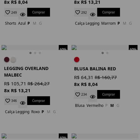
8x R$ 8,04
8x R$ 13,21
Comprar
Comprar
249
292
Shorts
Azul
P
M
G
Calça Legging
Marrom
P
M
G
60%
60%
LEGGING OVERLAND
BLUSA BALINA RED
MALBEC
R$ 64,31
R$ 160,77
R$ 105,71
R$ 264,27
8x R$ 8,04
8x R$ 13,21
Comprar
234
Comprar
346
Blusa
Vermelho
P
M
G
Calça Legging
Roxo
P
M
G
60%