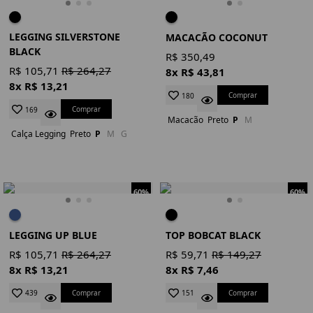
LEGGING SILVERSTONE
MACACÃO COCONUT
BLACK
R$ 350,49
R$ 105,71
R$ 264,27
8x R$ 43,81
8x R$ 13,21
Comprar
180
Comprar
169
Macacão
Preto
P
M
Calça Legging
Preto
P
M
G
60%
60%
LEGGING UP BLUE
TOP BOBCAT BLACK
R$ 105,71
R$ 264,27
R$ 59,71
R$ 149,27
8x R$ 13,21
8x R$ 7,46
Comprar
Comprar
439
151