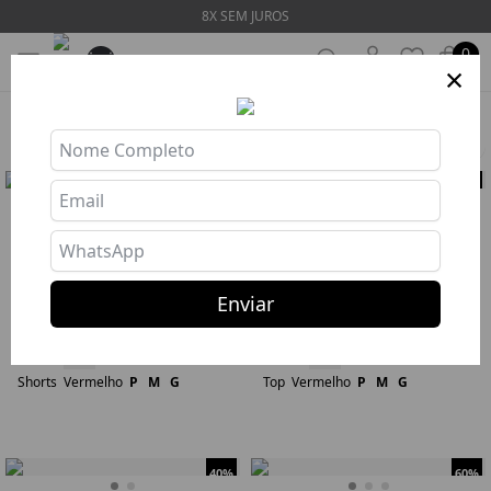
8X SEM JUROS
0
×
HOME
❯
COLEÇÕES
❯
BALANCE
Filtros
50%
50%
SHORTS TIE BREAK RED
TOP TIE BREAK RED
R$ 91,89
R$ 183,77
R$ 67,74
R$ 135,47
Enviar
8x R$ 11,49
8x R$ 8,47
Comprar
Comprar
422
434
Shorts
Vermelho
P
M
G
Top
Vermelho
P
M
G
40%
60%