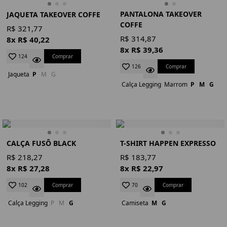
PANTALONA TAKEOVER
JAQUETA TAKEOVER COFFE
COFFE
R$ 321,77
R$ 314,87
8x R$ 40,22
8x R$ 39,36
Comprar
124
Comprar
126
Jaqueta
P
M
G
Calça Legging
Marrom
P
M
G
CALÇA FUSÔ BLACK
T-SHIRT HAPPEN EXPRESSO
R$ 218,27
R$ 183,77
8x R$ 27,28
8x R$ 22,97
Comprar
Comprar
102
70
Calça Legging
P
M
G
Camiseta
M
G