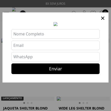
8X SEM JUROS
0
×
HOME
❯
COLEÇÕES
❯
PREVIEW ALTO INVERNO
Filtros
JAQUETA SHELTER BLACK
WIDE LEG SHELTER BLACK
R$ 298,77
R$ 291,87
8x R$ 37,35
8x R$ 36,48
Enviar
Comprar
Comprar
110
112
Jaqueta
P
M
G
Calça Legging
Preto
P
M
G
LANÇAMENTO
JAQUETA SHELTER BLOND
WIDE LEG SHELTER BLOND