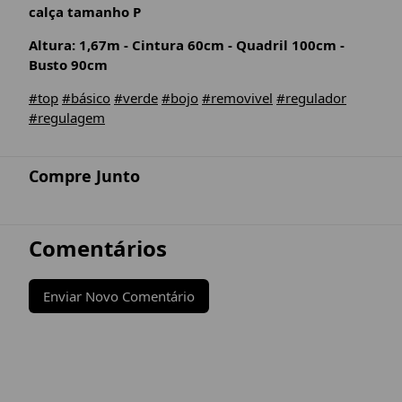
calça tamanho P
Altura: 1,67m - Cintura 60cm - Quadril 100cm -
Busto 90cm
#top
#básico
#verde
#bojo
#removivel
#regulador
#regulagem
Compre Junto
Comentários
Enviar Novo Comentário