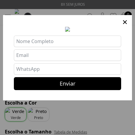
8X SEM JUROS
0
×
TOP LUANE GREEN
Ref: TOP610
R$ 149,27
R$ 89,56
Enviar
R$ 85,08 com PIX
ou 8x R$ 11,20 s/ juros
Escolha a Cor
Verde
Preto
Escolha o Tamanho
Tabela de Medidas