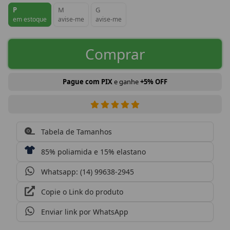
P
M
G
em estoque
avise-me
avise-me
Comprar
Pague com PIX
e ganhe
+5% OFF
Tabela de Tamanhos
85% poliamida e 15% elastano
Whatsapp: (14) 99638-2945
Copie o Link do produto
Enviar link por WhatsApp