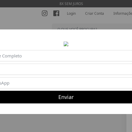
8X SEM JUROS
Login
Criar Conta
Informaçõ
SHORTS
MACACÕES
BLUSAS
BEACH TENNIS
AC
20%
Enviar