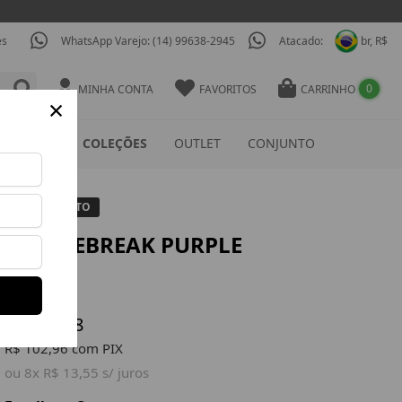
es
WhatsApp Varejo: (14) 99638-2945
Atacado:
br, R$
0
MINHA CONTA
FAVORITOS
CARRINHO
×
ESSÓRIOS
COLEÇÕES
OUTLET
CONJUNTO
LANÇAMENTO
TOP TIEBREAK PURPLE
Ref: TOP672
R$ 135,47
R$ 108,38
R$ 102,96 com PIX
ou 8x R$ 13,55 s/ juros