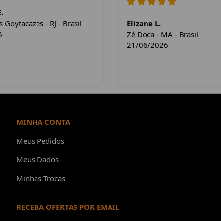
.
Goytacazes - RJ - Brasil
Elizane L.
6
Zé Doca - MA - Brasil
21/06/2026
MINHA CONTA
Meus Pedidos
Meus Dados
Minhas Trocas
RECEBA OFERTAS POR EMAIL