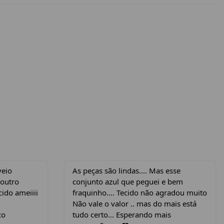
veio
As peças são lindas.... Mas esse
 outro
conjunto azul que peguei e bem
cido ameiiii
fraquinho.... Tecido não agradou muito
Não vale o valor .. mas do mais está
co
tudo certo... Esperando mais