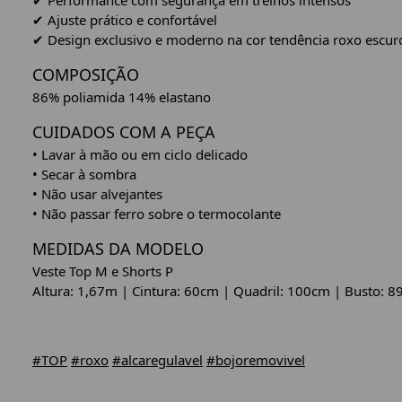
✔ Performance com segurança em treinos intensos
✔ Ajuste prático e confortável
✔ Design exclusivo e moderno na cor tendência roxo escur
COMPOSIÇÃO
86% poliamida 14% elastano
CUIDADOS COM A PEÇA
• Lavar à mão ou em ciclo delicado
• Secar à sombra
• Não usar alvejantes
• Não passar ferro sobre o termocolante
MEDIDAS DA MODELO
Veste Top M e Shorts P
Altura: 1,67m | Cintura: 60cm | Quadril: 100cm | Busto: 
#TOP
#roxo
#alcaregulavel
#bojoremovivel