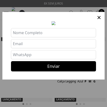
8X SEM JUROS
0
×
HOME
❯
ESSENCIAIS
Filtros
LANÇAMENTO
LANÇAMENTO
LEGGING STAR SHINE
LEGGING STAR SHINE BLACK
MARINE
R$ 298,77
R$ 298,77
8x R$ 37,35
8x R$ 37,35
Enviar
Comprar
74
Comprar
65
Calça Legging
Preto
P
M
G
Calça Legging
Azul
P
M
G
LANÇAMENTO
LANÇAMENTO