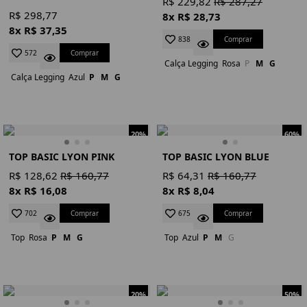
R$ 229,82
R$ 287,27
R$ 298,77
8x R$ 28,73
8x R$ 37,35
Comprar
838
Comprar
572
Calça Legging
Rosa
P
M
G
Calça Legging
Azul
P
M
G
20%
60%
TOP BASIC LYON PINK
TOP BASIC LYON BLUE
R$ 128,62
R$ 160,77
R$ 64,31
R$ 160,77
8x R$ 16,08
8x R$ 8,04
Comprar
Comprar
702
675
Top
Rosa
P
M
G
Top
Azul
P
M
G
20%
50%