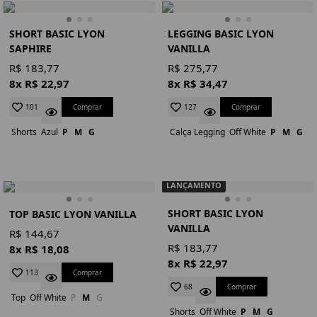
SHORT BASIC LYON
LEGGING BASIC LYON
SAPHIRE
VANILLA
R$ 183,77
R$ 275,77
8x R$ 22,97
8x R$ 34,47
Comprar
Comprar
101
127
Shorts
Azul
P
M
G
Calça Legging
Off White
P
M
G
LANÇAMENTO
SHORT BASIC LYON
TOP BASIC LYON VANILLA
VANILLA
R$ 144,67
R$ 183,77
8x R$ 18,08
8x R$ 22,97
Comprar
113
Comprar
68
Top
Off White
P
M
G
Shorts
Off White
P
M
G