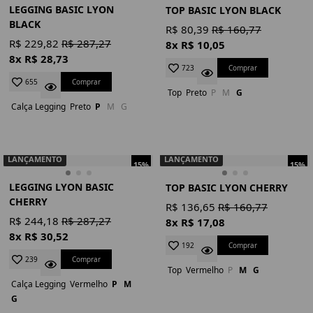
LEGGING BASIC LYON
TOP BASIC LYON BLACK
BLACK
R$ 80,39
R$ 160,77
R$ 229,82
R$ 287,27
8x R$ 10,05
8x R$ 28,73
Comprar
723
Comprar
655
Top
Preto
P
M
G
Calça Legging
Preto
P
M
G
LANÇAMENTO
LANÇAMENTO
15%
15%
LEGGING LYON BASIC
TOP BASIC LYON CHERRY
CHERRY
R$ 136,65
R$ 160,77
R$ 244,18
R$ 287,27
8x R$ 17,08
8x R$ 30,52
Comprar
192
Comprar
239
Top
Vermelho
P
M
G
Calça Legging
Vermelho
P
M
G