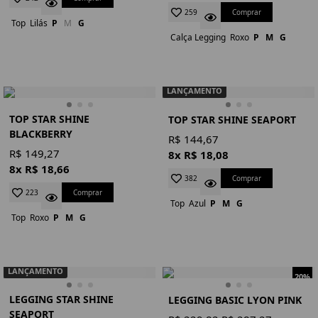
Comprar
259
Top
Lilás
P
M
G
Calça Legging
Roxo
P
M
G
LANÇAMENTO
TOP STAR SHINE
TOP STAR SHINE SEAPORT
BLACKBERRY
R$ 144,67
R$ 149,27
8x R$ 18,08
8x R$ 18,66
Comprar
382
Comprar
223
Top
Azul
P
M
G
Top
Roxo
P
M
G
LANÇAMENTO
20%
LEGGING STAR SHINE
LEGGING BASIC LYON PINK
SEAPORT