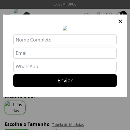
8X SEM JUROS
0
×
LANÇAMENTO
CALÇA DYNAMIC LILAC
Ref: CIG852
R$ 275,77
R$ 220,62
R$ 209,59 com PIX
Enviar
ou 8x R$ 27,58 s/ juros
Escolha a Cor
Lilás
Escolha o Tamanho
Tabela de Medidas