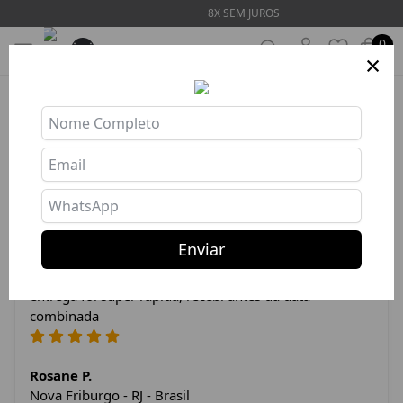
8X SEM JUROS
0
×
Produto indisponível ou esgotado
Depoimentos dos Clientes
Enviar
A calça é ótima, super confortável, veste super bem. A
entrega foi super rápida, recebi antes da data
combinada
Rosane P.
Nova Friburgo - RJ - Brasil