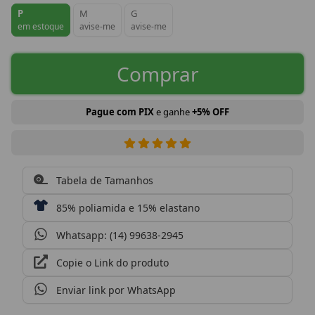
P
M
G
em estoque
avise-me
avise-me
Comprar
Pague com PIX
e ganhe
+5% OFF
Tabela de Tamanhos
85% poliamida e 15% elastano
Whatsapp: (14) 99638-2945
Copie o Link do produto
Enviar link por WhatsApp