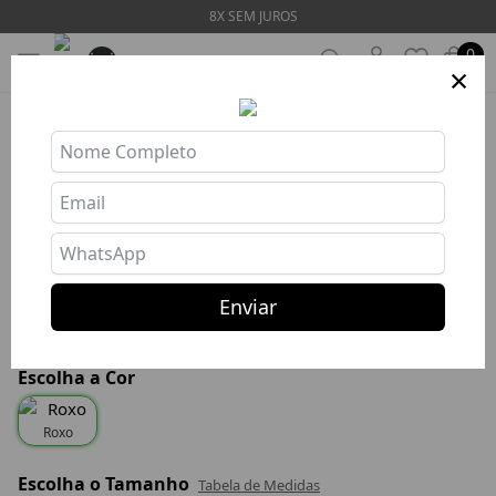
8X SEM JUROS
0
×
TOP SIDEVIEW MALBEC
Ref: TOP559
R$ 144,67
R$ 57,87
Enviar
R$ 54,97 com PIX
ou 8x R$ 7,23 s/ juros
Escolha a Cor
Roxo
Escolha o Tamanho
Tabela de Medidas