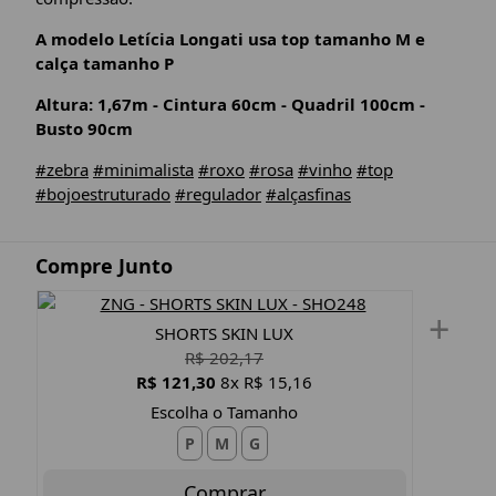
A modelo Letícia Longati usa top tamanho M e
calça tamanho P
Altura: 1,67m - Cintura 60cm - Quadril 100cm -
Busto 90cm
#zebra
#minimalista
#roxo
#rosa
#vinho
#top
#bojoestruturado
#regulador
#alçasfinas
Compre Junto
+
SHORTS SKIN LUX
R$ 202,17
R$ 121,30
8x R$ 15,16
Escolha o Tamanho
P
M
G
Comprar