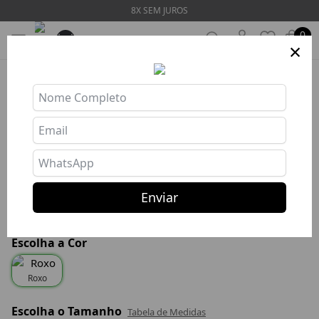
8X SEM JUROS
0
×
TOP SKIN LUX
Ref: TOP616
R$ 160,77
R$ 96,46
Enviar
R$ 91,64 com PIX
ou 8x R$ 12,06 s/ juros
Escolha a Cor
Roxo
Escolha o Tamanho
Tabela de Medidas