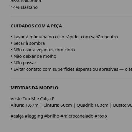
86% Poliamida
14% Elastano
CUIDADOS COM A PEÇA
• Lavar à máquina no ciclo rápido, com sabão neutro
• Secar à sombra
• Não usar alvejantes com cloro
• Não deixar de molho
• Não passar
• Evitar contato com superfícies ásperas ou abrasivas — o t
MEDIDAS DA MODELO
Veste Top M e Calça P
Altura: 1,67m | Cintura: 60cm | Quadril: 100cm | Busto: 
#calça
#legging
#brilho
#microcanelado
#roxo