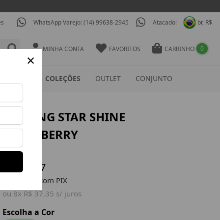
es
WhatsApp Varejo: (14) 99638-2945
Atacado:
br, R$
0
MINHA CONTA
FAVORITOS
CARRINHO
×
ESSÓRIOS
COLEÇÕES
OUTLET
CONJUNTO
LEGGING STAR SHINE
BLACKBERRY
Ref: CIG885
R$ 298,77
R$ 283,83 com PIX
ou 8x R$ 37,35 s/ juros
Escolha a Cor