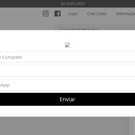
8X SEM JUROS
Login
Criar Conta
Informaçõ
SHORTS
MACACÕES
BLUSAS
BEACH TENNIS
AC
Enviar