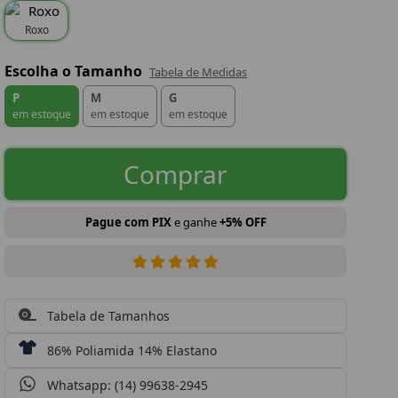
Roxo
Escolha o Tamanho
Tabela de Medidas
P
M
G
em estoque
em estoque
em estoque
Comprar
Pague com PIX
e ganhe
+5% OFF
Tabela de Tamanhos
86% Poliamida 14% Elastano
Whatsapp: (14) 99638-2945