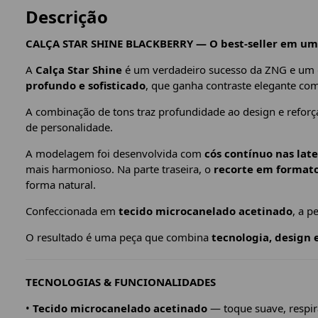
Descrição
CALÇA STAR SHINE BLACKBERRY — O best-seller em um
A
Calça Star Shine
é um verdadeiro sucesso da ZNG e um d
profundo e sofisticado
, que ganha contraste elegante co
A combinação de tons traz profundidade ao design e reforça
de personalidade.
A modelagem foi desenvolvida com
cós contínuo nas late
mais harmonioso. Na parte traseira, o
recorte em formato
forma natural.
Confeccionada em
tecido microcanelado acetinado
, a p
O resultado é uma peça que combina
tecnologia, design 
TECNOLOGIAS & FUNCIONALIDADES
•
Tecido microcanelado acetinado
— toque suave, respirá