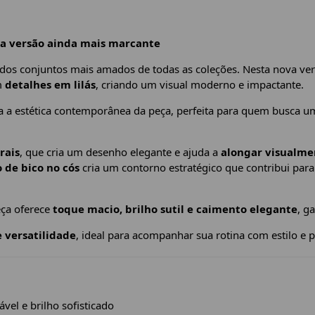
a versão ainda mais marcante
os conjuntos mais amados de todas as coleções. Nesta nova ver
m
detalhes em lilás
, criando um visual moderno e impactante.
 a estética contemporânea da peça, perfeita para quem busca um 
rais
, que cria um desenho elegante e ajuda a
alongar visualme
 de bico no cós
cria um contorno estratégico que contribui par
eça oferece
toque macio, brilho sutil e caimento elegante
, g
e versatilidade
, ideal para acompanhar sua rotina com estilo e 
vel e brilho sofisticado