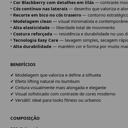
•
Cor Blackberry com detalhes em lilás
— contraste mod
•
Cós contínuo nas laterais
— desenho que valoriza e alon
•
Recorte em bico no cós traseiro
— contorno estratégico
•
Modelagem clean
— visual minimalista e contemporâne
•
Alta elasticidade
— liberdade total de movimento
•
Costura reforçada
— resistência e durabilidade no uso d
•
Tecnologia Easy Care
— lavagem simples, secagem rápid
•
Alta durabilidade
— mantém cor e forma por muito mais
BENEFÍCIOS
✔ Modelagem que valoriza e define a silhueta
✔ Efeito lifting natural no bumbum
✔ Cintura visualmente mais alongada e elegante
✔ Visual sofisticado com contraste de cores moderno
✔ Versátil: ideal para looks fitness ou urbanos
COMPOSIÇÃO