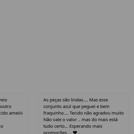
veio
As peças são lindas.... Mas esse
 outro
conjunto azul que peguei e bem
cido ameiiii
fraquinho.... Tecido não agradou muito
Não vale o valor .. mas do mais está
co
tudo certo... Esperando mais
promoções.... ❤️..