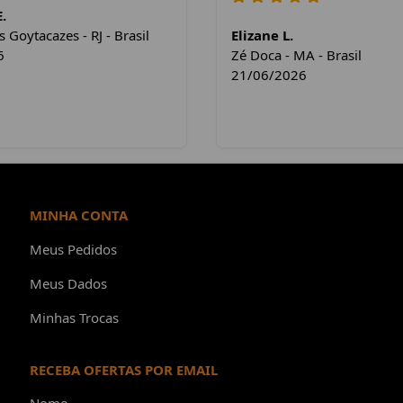
.
Goytacazes - RJ - Brasil
Elizane L.
6
Zé Doca - MA - Brasil
21/06/2026
MINHA CONTA
Meus Pedidos
Meus Dados
Minhas Trocas
RECEBA OFERTAS POR EMAIL