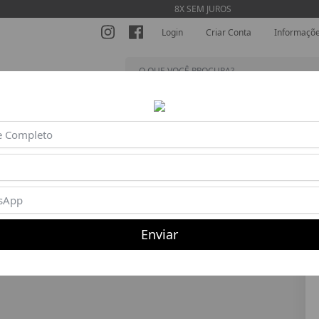
8X SEM JUROS
Login
Criar Conta
Informaçõ
SHORTS
MACACÕES
BLUSAS
BEACH TENNIS
AC
40%
Enviar