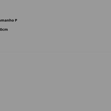
tamanho P
 90cm