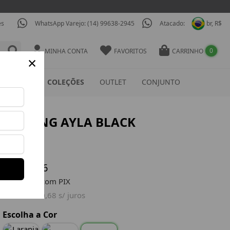
es
WhatsApp Varejo: (14) 99638-2945
Atacado:
br, R$
0
MINHA CONTA
FAVORITOS
CARRINHO
×
ESSÓRIOS
COLEÇÕES
OUTLET
CONJUNTO
LEGGING AYLA BLACK
Ref: CIG837
R$ 275,77
R$ 165,46
R$ 157,19 com PIX
ou 8x R$ 20,68 s/ juros
Escolha a Cor