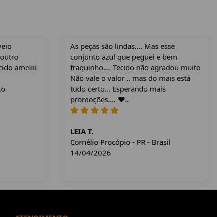
veio
As peças são lindas.... Mas esse
 outro
conjunto azul que peguei e bem
cido ameiiii
fraquinho.... Tecido não agradou muito
Não vale o valor .. mas do mais está
co
tudo certo... Esperando mais
promoções.... ❤️..
LEIA T.
Cornélio Procópio - PR - Brasil
14/04/2026