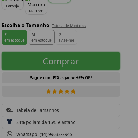
Laranja
Marrom
Escolha o Tamanho
Tabela de Medidas
P
M
G
em estoque
em estoque
avise-me
Comprar
Pague com PIX
e ganhe
+5% OFF
Tabela de Tamanhos
84% poliamida 16% elastano
Whatsapp: (14) 99638-2945